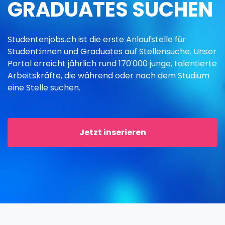
GRADUATES SUCHEN
Studentenjobs.ch ist die erste Anlaufstelle für
Student:innen und Graduates auf Stellensuche. Unser
Portal erreicht jährlich rund 170'000 junge, talentierte
Arbeitskräfte, die während oder nach dem Studium
eine Stelle suchen.
Jetzt inserieren