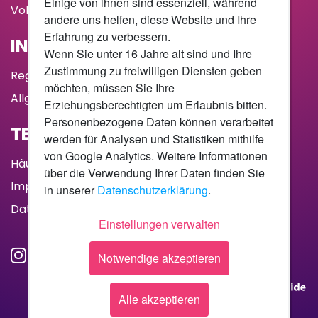
Einige von ihnen sind essenziell, während
Vollzeitstellen
andere uns helfen, diese Website und Ihre
Erfahrung zu verbessern.
INSERIEREN
Wenn Sie unter 16 Jahre alt sind und Ihre
Zustimmung zu freiwilligen Diensten geben
Registrieren
möchten, müssen Sie Ihre
Allgemeine Geschäftsbedingungen
Erziehungsberechtigten um Erlaubnis bitten.
Personenbezogene Daten können verarbeitet
TEAM UND KONTAKT
werden für Analysen und Statistiken mithilfe
von Google Analytics. Weitere Informationen
Häufig gestellte Fragen
über die Verwendung Ihrer Daten finden Sie
Impressum
in unserer
Datenschutzerklärung
.
Datenschutz
Einstellungen verwalten
Notwendige akzeptieren
Studentenjobs wird präsentiert von
Alle akzeptieren